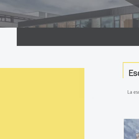
Inicio
Referencias
Es
La es