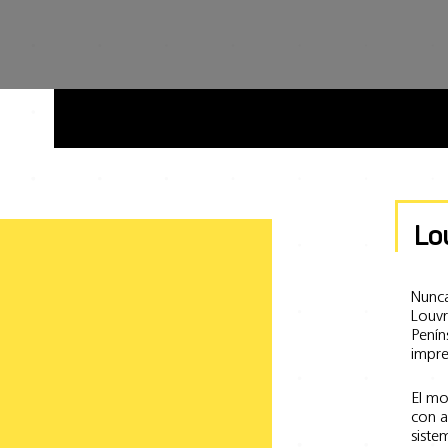
Inicio
Referencias
Lo
Nunca
Louvr
Penín
impre
El mo
con a
siste