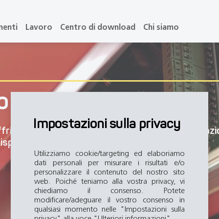
menti
Lavoro
Centro di download
Chi siamo
o
Impostazioni sulla privacy
offriamo incarichi stimolanti, opportunità di formaz
rispetto.
Utilizziamo cookie/targeting ed elaboriamo
dati personali per misurare i risultati e/o
personalizzare il contenuto del nostro sito
web. Poiché teniamo alla vostra privacy, vi
chiediamo il consenso. Potete
modificare/adeguare il vostro consenso in
qualsiasi momento nelle "Impostazioni sulla
privacy" alla voce "Ulteriori informazioni".