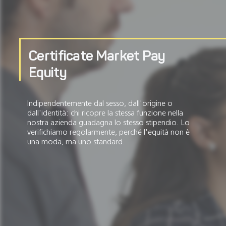
Certificate Market Pay
Equity
Indipendentemente dal sesso, dall'origine o
dall'identità: chi ricopre la stessa funzione nella
nostra azienda guadagna lo stesso stipendio. Lo
verifichiamo regolarmente, perché l'equità non è
una moda, ma uno standard.