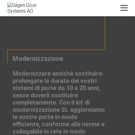
Modernizzazione
Modernizzare anziché sostituire:
prolungate la durata dei vostri
sistemi di porte da 10 a 20 anni,
senza doverli sostituire
completamente. Con il kit di
modernizzazione SL aggiorniamo
le vostre porte in modo
efficiente, conforme alle norme e
collegabile in rete in modo