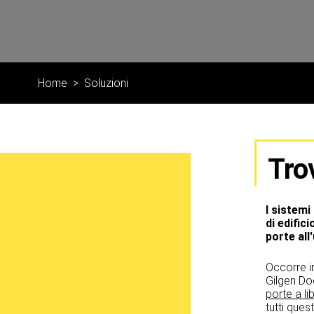
Home
Soluzioni
Tro
I sistemi
di edific
porte all
Occorre in
Gilgen Do
porte a li
tutti questi