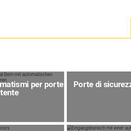
matismi per porte
Porte di sicurez
ttente