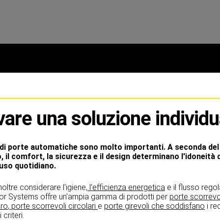
vare una soluzione individu
 di porte automatiche sono molto importanti. A seconda del 
io, il comfort, la sicurezza e il design determinano l'idoneità 
'uso quotidiano.
oltre considerare l'igiene,
l'efficienza energetica
e il flusso rego
or Systems offre un'ampia gamma di prodotti per
porte scorrevo
bro
,
porte scorrevoli circolari
e
porte girevoli che soddisfano
i req
 criteri.