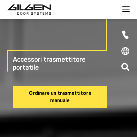
Accessori trasmettitore
portatile
Ordinare un trasmettitore
manuale