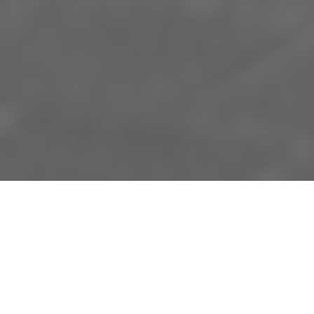
…
Accessori trasmettitore portatile