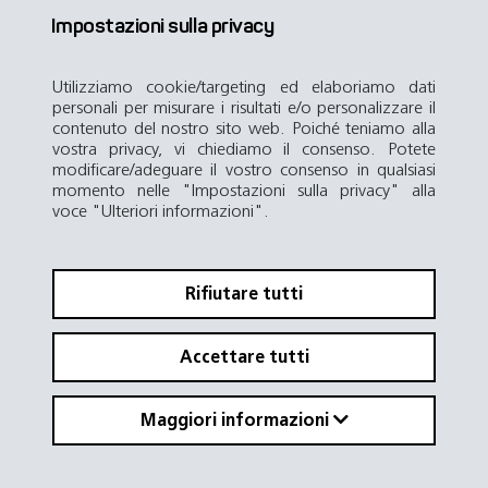
discretamente
assistenza in oltre 70
persone svolgono già
funzionalità ed
Impostazioni sulla privacy
coordinati…
paesi del mondo e…
attività preziose ed…
estetica, senza dover
scendere a…
Utilizziamo cookie/targeting ed elaboriamo dati
Ulteriori informazioni sulle
Al filtro prodotto
Passiamo ora a Gilgen Connect
personali per misurare i risultati e/o personalizzare il
Scopri ora
porte a battente
contenuto del nostro sito web. Poiché teniamo alla
vostra privacy, vi chiediamo il consenso. Potete
modificare/adeguare il vostro consenso in qualsiasi
momento nelle "Impostazioni sulla privacy" alla
voce "Ulteriori informazioni".
Rifiutare tutti
Accettare tutti
Maggiori informazioni