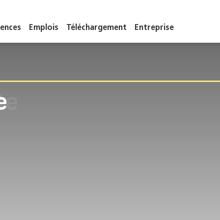
ences
Emplois
Téléchargement
Entreprise
e
e
e
te