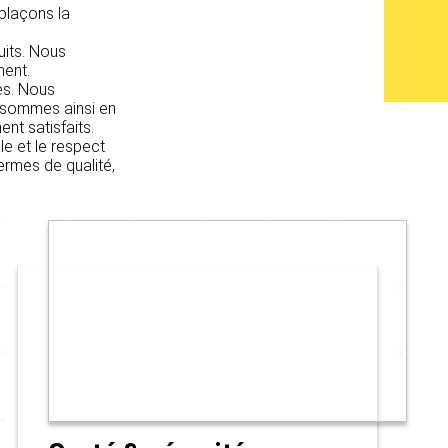
 plaçons la
uits. Nous
ment.
es. Nous
s sommes ainsi en
nt satisfaits.
le et le respect
ermes de qualité,