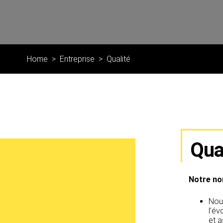
Home
Entreprise
Qualité
Qua
Notre no
Nou
l’é
et a