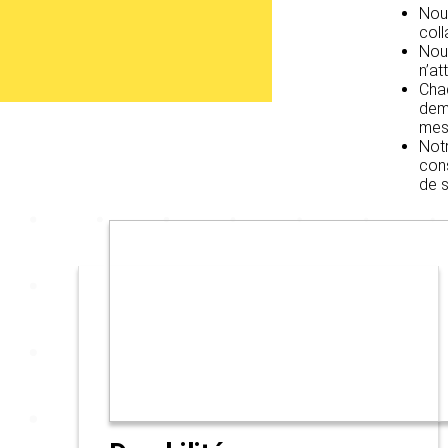
Nous
coll
Nous
n’at
Chaq
deme
mesu
Notr
cons
de s