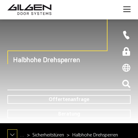
Halbhohe Drehsperren
Offertenanfrage
Beratung
…
Sicherheitstüren
Halbhohe Drehsperren