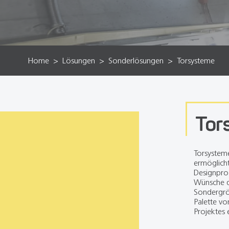
Home
Lösungen
Sonderlösungen
Torsysteme
Tor
Torsysteme
ermöglicht
Designproz
Wünsche d
Sondergrös
Palette vo
Projektes 