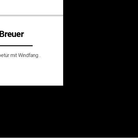
Breuer
etür mit Windfang...