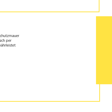
lschutzmauer
sich per
ährleistet