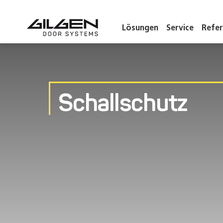
Lösungen
Service
Refe
Schallschutz
Schallschutz