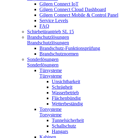
Gilgen Connect IoT
Gilgen Connect Cloud Dashboard
Gilgen Connect Mobile & Control Panel
Service Levels
FAQ
Schiebetürantrieb SL 15
Brandschutzlösungen
Brandschutzlösungen
Brandschutz-Funktionsprüfung
Brandschutznormen
Sonderlösungen
Sonderlösungen
Türsysteme
Türsysteme
Unsichtbarkeit
Schrägheit
Wasserbetrieb
Flächenbündig
Wetterbeständig
Torsysteme
Torsysteme
Tunnelsicherheit
Schallschutz
Hangars
Kabinen