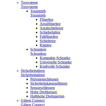
Torsysteme
Torsysteme
Torantrieb
Torantrieb
Flügeltor
Arealflügeltor
Arealschiebetor
Schiebefalttor
Faltflügeltor
Schiebetor
Kipptor
Schranken
Schranken
Kompakte Schranke
Universelle Schranke
Kraftvolle Schranke
Sicherheitstüren
Sicherheitstüren
Personenschleusen
Sicherheitskarusselltüren
Sensorschleusen
Hohe Drehkreuze
Halbhohe Drehsperren
Gilgen Connect
Gilgen Connect