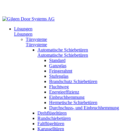
Lösungen
Lösungen
Türsysteme
Türsysteme
Automatische Schiebetüren
Automatische Schiebetüren
Standard
Ganzglas
Feingerahmt
Stufenglas
Brandschutz Schiebetüren
Fluchtweg
Energieeffizienz
Einbruchhemmung
Hermetische Schiebetüren
Durchschuss- und Einbruchhemmung
Drehflügeltüren
Rundschiebetüren
Faltflügeltüren
Karusselltüren