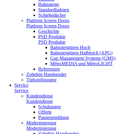
Bahnsteige
Standseilbahnen
Schiebedächer
Platform Screen Doors
Platform Screen Doors
Geschichte
PSD Produkte
PSD Produkte
Bahnsteigtüren Hoch
Bahnsteigtüren Halbhoch (APG)
Gap Management Systems (GMS)
MétroMEDIA und MétroLIGHT
Referenzen
Zubehör Handsender
Türkonfigurator
Service
Service
Kundendienst
Kundendienst
Schulungen
Offerte
Pannenmeldung
Modernisierung
Modernisierung
Zubehör-Handsender