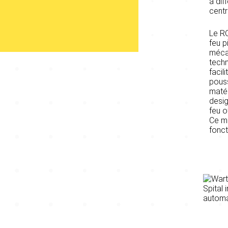
à dif
cent
Le R
feu p
méca
techn
facil
pouss
matér
desig
feu o
Ce m
fonct