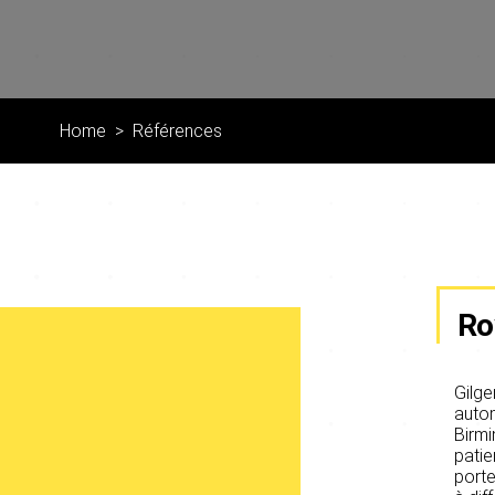
Home
Références
Ro
Gilge
autom
Birmi
patie
porte