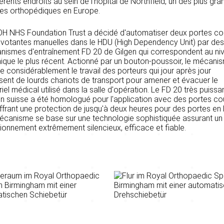
férents endroits au sein de l'hôpital de Northfield, un des plus gra
res orthopédiques en Europe.
OH NHS Foundation Trust a décidé d'automatiser deux portes c
ivotantes manuelles dans le HDU (High Dependency Unit) par des
nismes d'entraînement FD 20 de Gilgen qui correspondent au ni
ique le plus récent. Actionné par un bouton-poussoir, le mécani
ite considérablement le travail des porteurs qui jour après jour
ent de lourds chariots de transport pour amener et évacuer le
iel médical utilisé dans la salle d'opération. Le FD 20 très puissa
n suisse a été homologué pour l'application avec des portes c
ffrant une protection de jusqu'à deux heures pour des portes en 
écanisme se base sur une technologie sophistiquée assurant un
ionnement extrêmement silencieux, efficace et fiable.