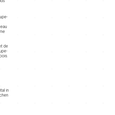
nds
oupe-
veau
sme
nt de
oupe-
bois.