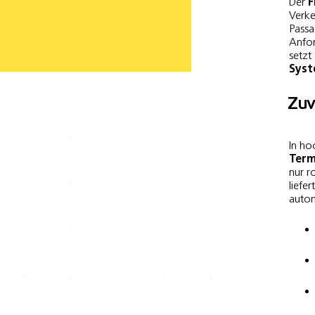
Der
F
Verke
Passa
Anfo
setzt
Sys
Zuv
In ho
Term
nur r
liefe
autom