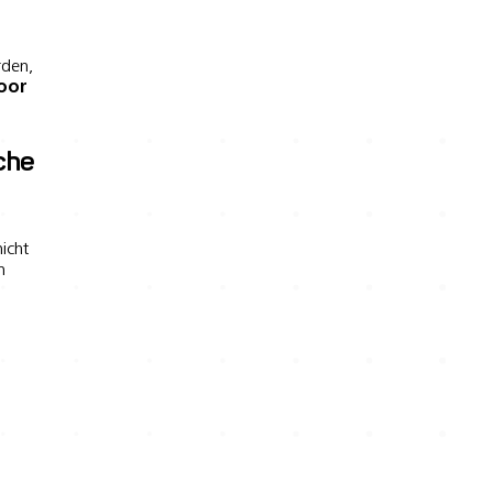
rden,
Door
che
icht
n