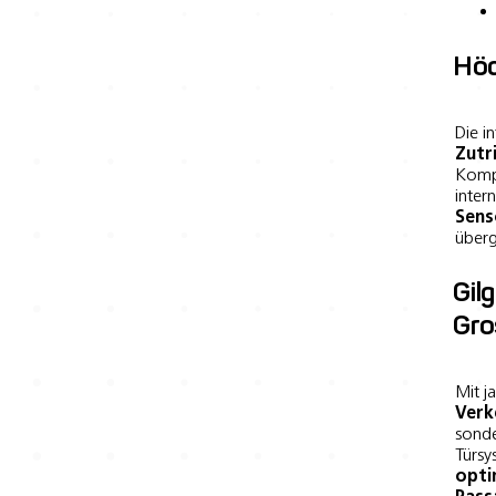
Höc
Die i
Zutr
Kompr
inter
Sens
überg
Gil
Gro
Mit j
Verk
sonde
Türsy
opti