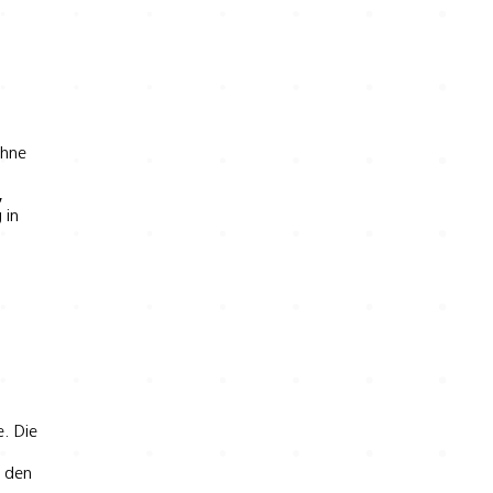
hne
,
 in
. Die
g den