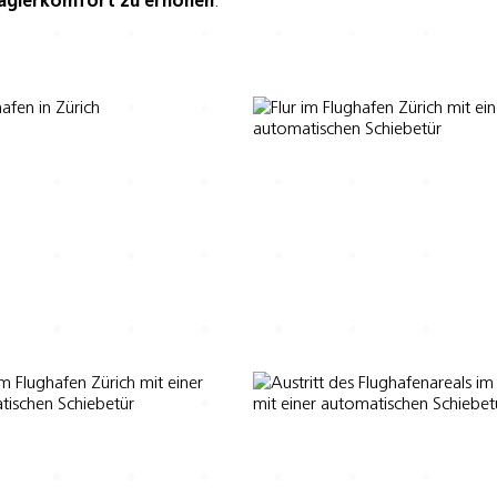
agierkomfort zu erhöhen
.