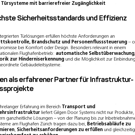
Türsysteme mit barrierefreier Zugänglichkeit
hste Sicherheitsstandards und Effizienz
ntegrierten Türlösungen erfüllen höchste Anforderungen an
ittskontrolle, Brandschutz und Personenflusssteuerung
– o
omisse bei Komfort oder Design. Besonders relevant in einem
nationalen Flughafenbetrieb:
automatische Selbstüberwachung
orik zur Hinderniserkennung
und die Möglichkeit zur Einbindung
eordnete Gebäudeleitsysteme.
gen als erfahrener Partner für Infrastruktur-
ssprojekte
ahrelanger Erfahrung im Bereich
Transport und
ehrsinfrastruktur
liefert Gilgen Door Systems nicht nur Produkte,
rn ganzheitliche Lösungen – von der Planung bis zur Inbetriebnahme
steme am Flughafen Zürich tragen dazu bei,
Betriebsabläufe zu
mieren
,
Sicherheitsanforderungen zu erfüllen
und gleichzeiti