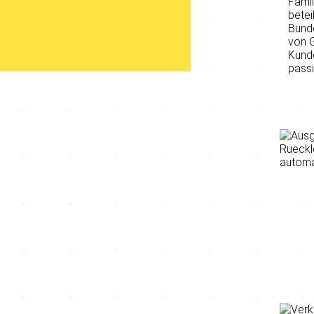
Famil
betei
Bund
von 
Kunde
passi