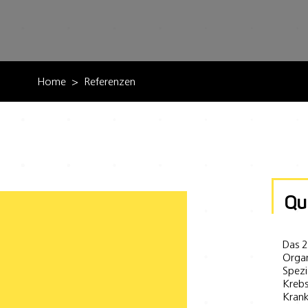
Home
Referenzen
Qu
Das 2
Organ
Spezi
Krebs
Krank