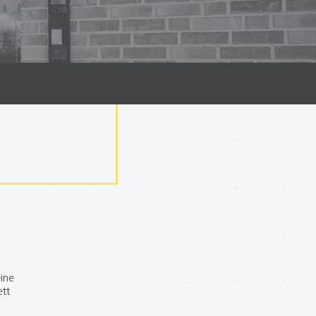
ine
ett