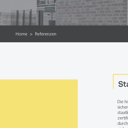
Home
Referenzen
St
Die h
siche
staat
zerti
durch