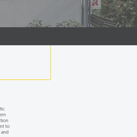
tic
ern
ution
nt to
e and