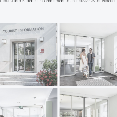
ct Tourist Info Radebeul's commitment to an inclusive visitor experien