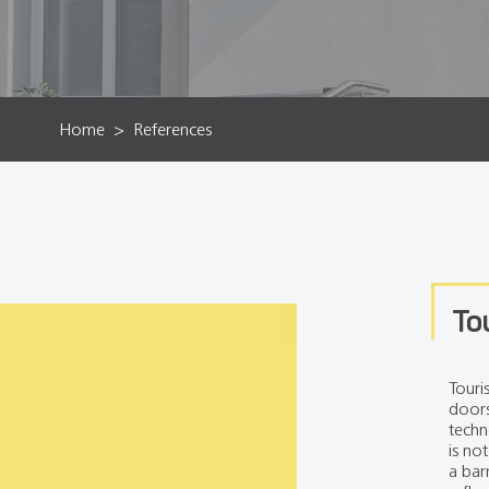
Home
References
To
Touri
doors
techn
is no
a bar