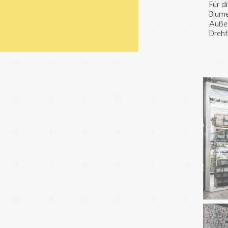
Für d
Blume
Außen
Drehf