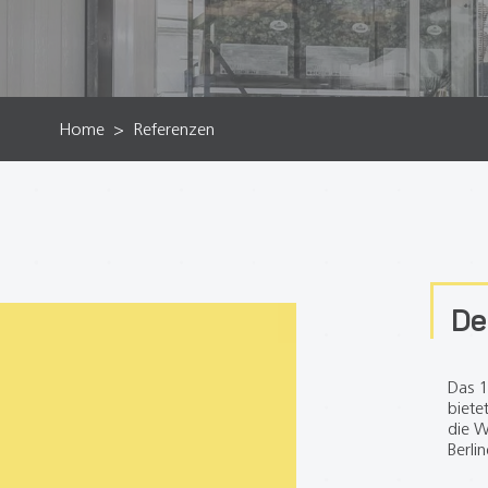
Home
Referenzen
De
Das 1
biete
die W
Berli